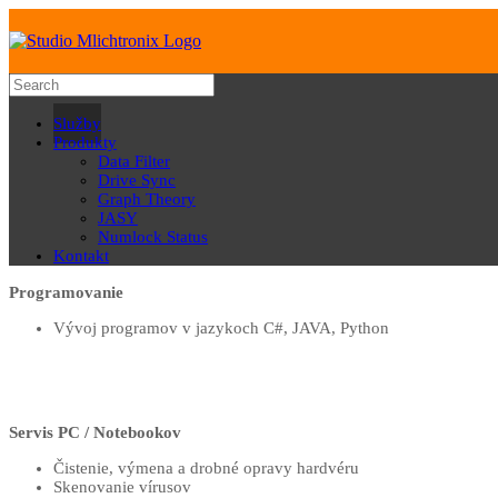
Služby
Produkty
Data Filter
Drive Sync
Graph Theory
JASY
Numlock Status
Kontakt
Programovanie
Vývoj programov v jazykoch C#, JAVA, Python
Servis PC / Notebookov
Čistenie, výmena a drobné opravy hardvéru
Skenovanie vírusov