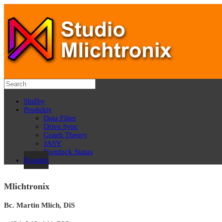
Služby
Produkty
Data Filter
Drive Sync
Graph Theory
JASY
Numlock Status
Kontakt
Mlichtronix
Bc. Martin Mlích, DiS