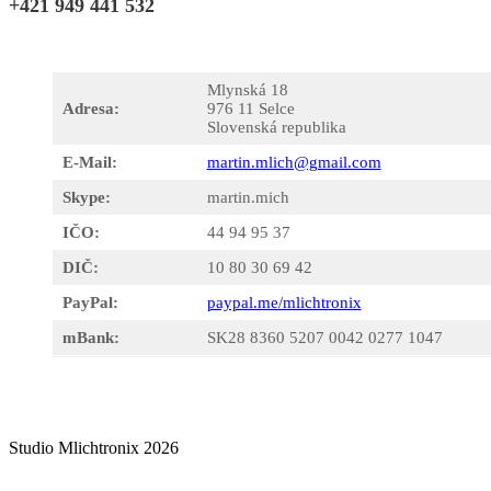
+421 949 441 532
Mlynská 18
Adresa:
976 11 Selce
Slovenská republika
E-Mail:
martin.mlich@gmail.com
Skype:
martin.mich
IČO:
44 94 95 37
DIČ:
10 80 30 69 42
PayPal:
paypal.me/mlichtronix
mBank:
SK28 8360 5207 0042 0277 1047
Studio Mlichtronix 2026